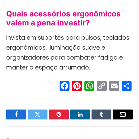
Quais acessórios ergonômicos
valem a pena investir?
Invista em suportes para pulsos, teclados
ergonômicos, iluminação suave e
organizadores para combater fadiga e
manter o espaço arrumado.
Facebook
Pinterest
WhatsA
Copy
Ema
S
Link
Facebook
Twitter
Pinterest
LinkedIn
Tumblr
Email