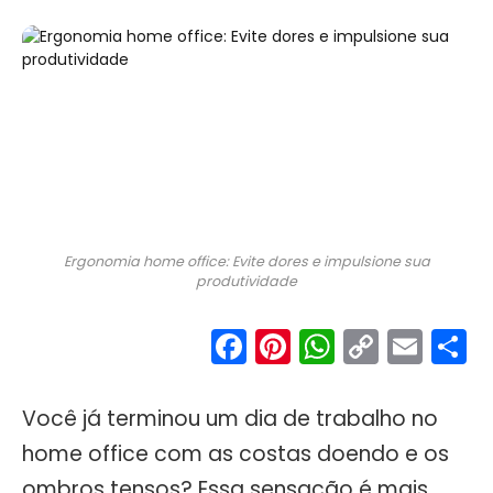
Ergonomia home office: Evite dores e impulsione sua
produtividade
Facebook
Pinterest
WhatsA
Copy
Ema
S
Link
Você já terminou um dia de trabalho no
home office com as costas doendo e os
ombros tensos? Essa sensação é mais