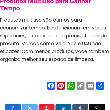
Produtos Multiuso para Ganhar
Tempo
Produtos multiuso são ótimos para
economizar tempo. Eles funcionam em várias
superfícies, então você não precisa trocar de
produto. Marcas como Veja, Ypê e UAU são
eficazes. Com menos produtos, você também
organiza melhor seu espaço de limpeza.
Facebook
Pinterest
WhatsA
Copy
Ema
S
Link