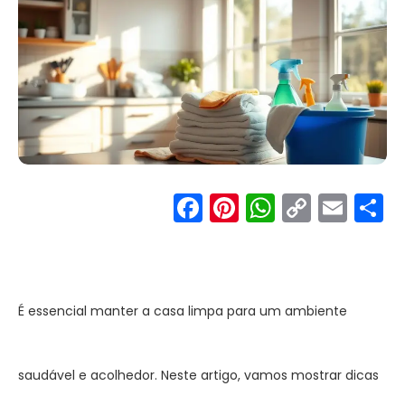
Facebook
Pinterest
WhatsA
Copy
Ema
S
Link
É essencial manter a casa limpa para um ambiente
saudável e acolhedor. Neste artigo, vamos mostrar dicas