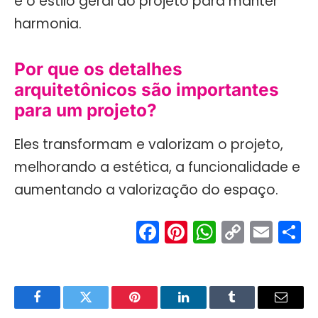
e o estilo geral do projeto para manter
harmonia.
Por que os detalhes
arquitetônicos são importantes
para um projeto?
Eles transformam e valorizam o projeto,
melhorando a estética, a funcionalidade e
aumentando a valorização do espaço.
Facebook
Pinterest
WhatsA
Copy
Ema
S
Link
Facebook
Twitter
Pinterest
LinkedIn
Tumblr
Email