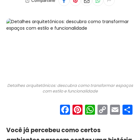
Compartilhe
Detalhes arquitetônicos: descubra como transformar espaços
com estilo e funcionalidade
Facebook
Pinterest
WhatsA
Copy
Ema
S
Link
Você já percebeu como certos