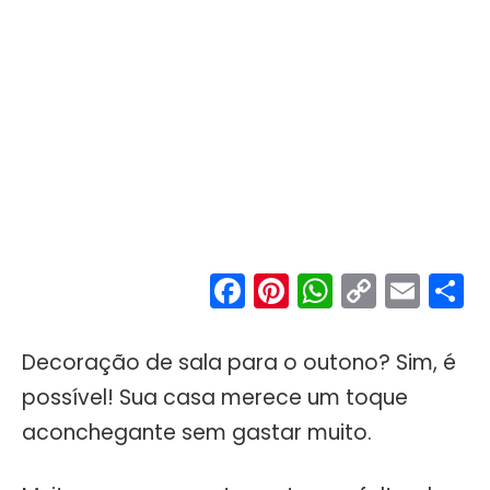
Facebook
Pinterest
WhatsA
Copy
Ema
S
Link
Decoração de sala para o outono? Sim, é
possível! Sua casa merece um toque
aconchegante sem gastar muito.