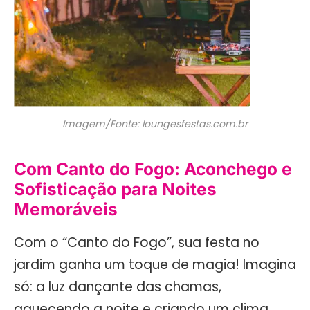
Imagem/Fonte: loungesfestas.com.br
Com Canto do Fogo: Aconchego e
Sofisticação para Noites
Memoráveis
Com o “Canto do Fogo”, sua festa no
jardim ganha um toque de magia! Imagina
só: a luz dançante das chamas,
aquecendo a noite e criando um clima