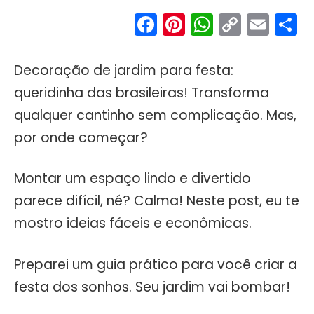
Facebook
Pinterest
WhatsA
Copy
Ema
S
Link
Decoração de jardim para festa:
queridinha das brasileiras! Transforma
qualquer cantinho sem complicação. Mas,
por onde começar?
Montar um espaço lindo e divertido
parece difícil, né? Calma! Neste post, eu te
mostro ideias fáceis e econômicas.
Preparei um guia prático para você criar a
festa dos sonhos. Seu jardim vai bombar!