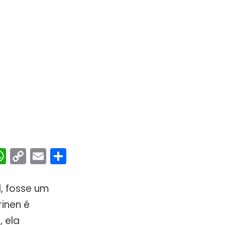
ebook
interest
WhatsApp
Copy
Email
Share
Link
, fosse um
inen é
 ela