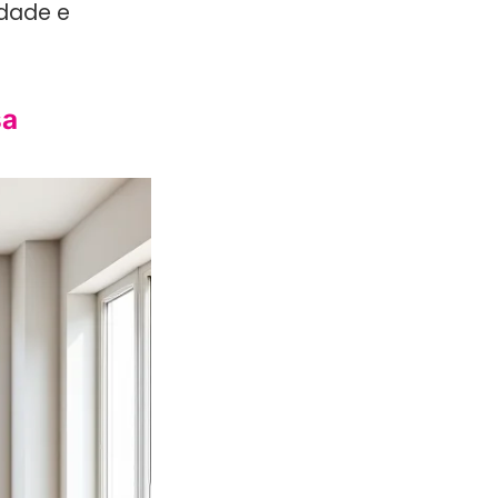
idade e
sa