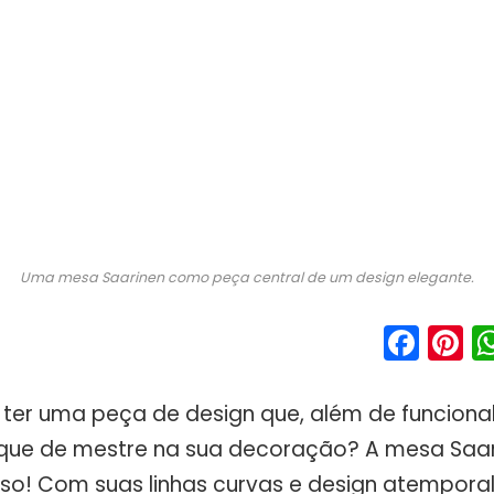
Uma mesa Saarinen como peça central de um design elegante.
Fac
P
ter uma peça de design que, além de funcional
que de mestre na sua decoração? A mesa Saar
so! Com suas linhas curvas e design atemporal,