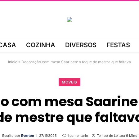
CASA
COZINHA
DIVERSOS
FESTAS
Início
»
Decoração com mesa Saarinen: o toque de mestre que faltava
MÓVEIS
o com mesa Saarinen
de mestre que faltav
Escrito por
Everton
27/11/2025
1 comentário
Tempo de Leitura 6 Mins