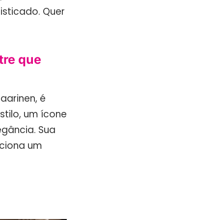
sticado. Quer
tre que
aarinen, é
tilo, um ícone
gância. Sua
rciona um