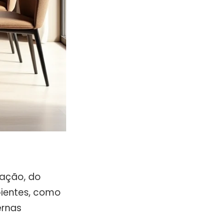
ração, do
bientes, como
ernas