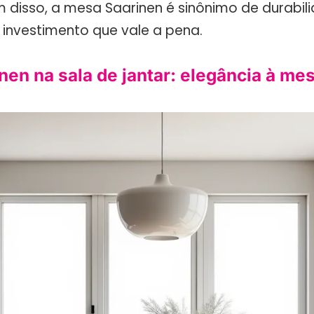
m disso, a mesa Saarinen é sinônimo de durabil
 investimento que vale a pena.
en na sala de jantar: elegância à me