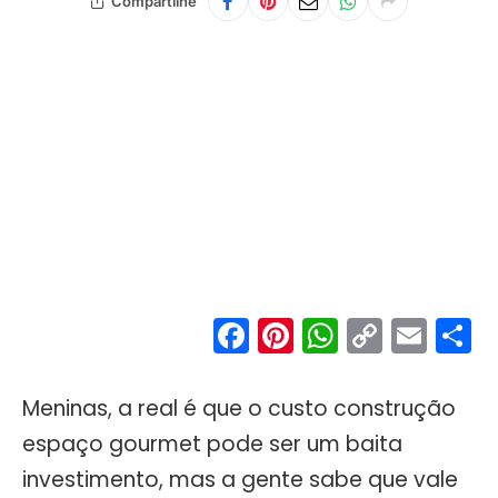
Compartilhe
Facebook
Pinterest
WhatsA
Copy
Ema
S
Link
Meninas, a real é que o custo construção
espaço gourmet pode ser um baita
investimento, mas a gente sabe que vale