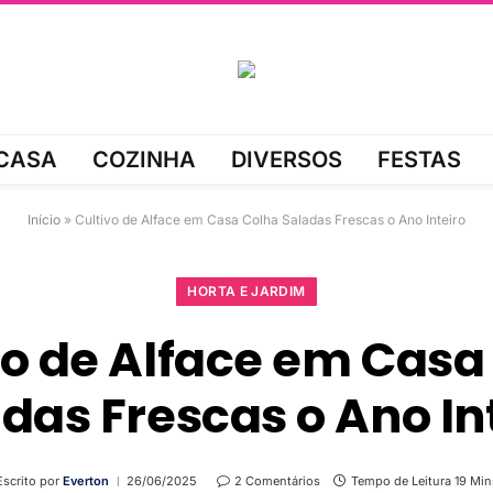
CASA
COZINHA
DIVERSOS
FESTAS
Início
»
Cultivo de Alface em Casa Colha Saladas Frescas o Ano Inteiro
HORTA E JARDIM
vo de Alface em Casa
das Frescas o Ano In
Escrito por
Everton
26/06/2025
2 Comentários
Tempo de Leitura 19 Min