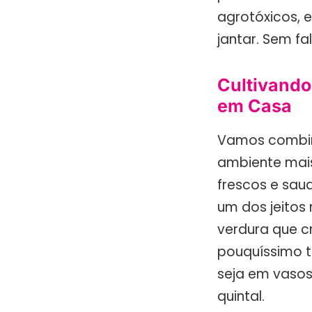
agrotóxicos, 
jantar. Sem fa
Cultivando
em Casa
Vamos combina
ambiente mais
frescos e saud
um dos jeitos
verdura que c
pouquíssimo t
seja em vasos
quintal.