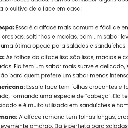
a o cultivo de alface em casa:
espa:
Essa é a alface mais comum e fácil de en
o crespas, soltinhas e macias, com um sabor l
 uma ótima opção para saladas e sanduíches.
a:
As folhas da alface lisa são lisas, macias e
das. Ela tem um sabor mais suave e delicado,
ão para quem prefere um sabor menos intenso
ericana:
Essa alface tem folhas crocantes e 
do, formando uma espécie de “cabeça”. Ela t
icado e é muito utilizada em sanduíches e ha
omana:
A alface romana tem folhas longas, cr
levemente amargo. Ela é perfeita para saladas