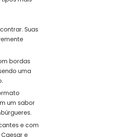
contrar. Suas
evemente
 com bordas
 sendo uma
.
formato
em um sabor
mbúrgueres.
ocantes e com
 Caesar e