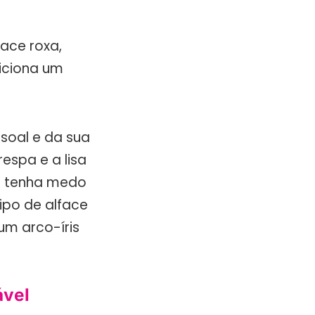
ace roxa,
diciona um
soal e da sua
respa e a lisa
ão tenha medo
tipo de alface
um arco-íris
ável