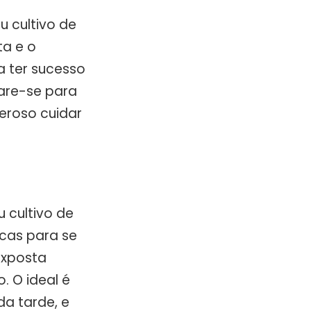
u cultivo de
ta e o
a ter sucesso
pare-se para
eroso cuidar
u cultivo de
icas para se
exposta
. O ideal é
da tarde, e