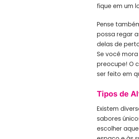
fique em um l
Pense também 
possa regar a
delas de pert
Se você mora
preocupe! O c
ser feito em 
Tipos de Al
Existem diver
sabores único
escolher aque
espaço e às s