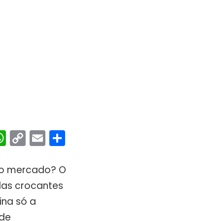
ebook
interest
WhatsApp
Copy
Email
Share
Link
no mercado? O
adas crocantes
ina só a
 de