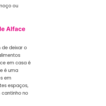
lmoço ou
de Alface
 de deixar o
alimentos
face em casa é
ce é uma
os em
tes espaços,
m cantinho no