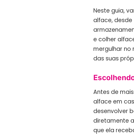
Neste guia, va
alface, desde 
armazenamento
e colher alfa
mergulhar no 
das suas própr
Escolhendo 
Antes de mais 
alface em cas
desenvolver b
diretamente ao
que ela receb