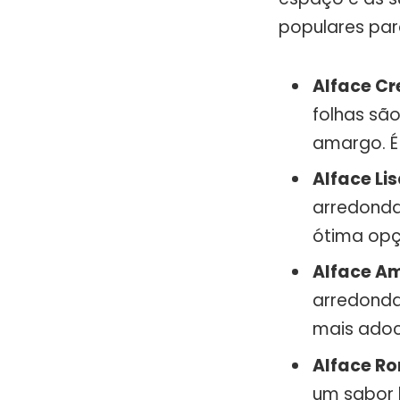
populares par
Alface Cr
folhas sã
amargo. É
Alface Lis
arredonda
ótima opç
Alface Am
arredonda
mais adoc
Alface R
um sabor 