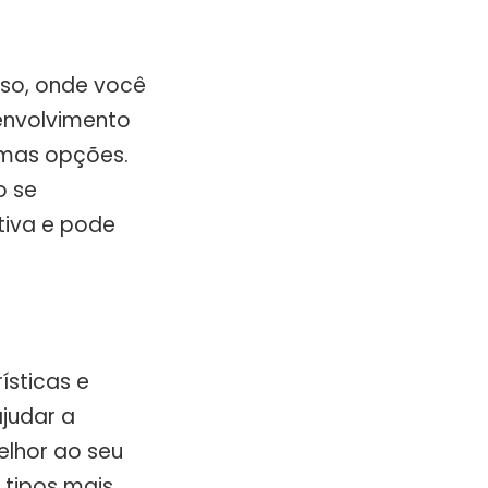
sso, onde você
envolvimento
timas opções.
o se
tiva e pode
ísticas e
judar a
lhor ao seu
 tipos mais