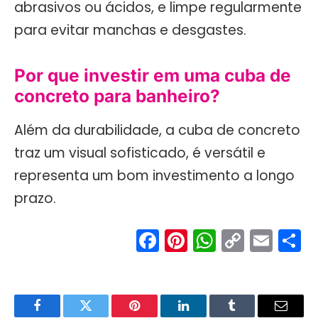
abrasivos ou ácidos, e limpe regularmente
para evitar manchas e desgastes.
Por que investir em uma cuba de
concreto para banheiro?
Além da durabilidade, a cuba de concreto
traz um visual sofisticado, é versátil e
representa um bom investimento a longo
prazo.
Facebook
Pinterest
WhatsA
Copy
Ema
S
Link
Facebook
Twitter
Pinterest
LinkedIn
Tumblr
Email