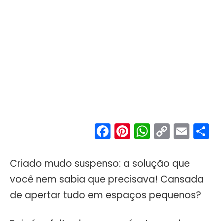
Facebook
Pinterest
WhatsA
Copy
Ema
S
Link
Criado mudo suspenso: a solução que
você nem sabia que precisava! Cansada
de apertar tudo em espaços pequenos?