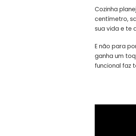
Cozinha planej
centímetro, sa
sua vida e te 
E não para por
ganha um toq
funcional faz 