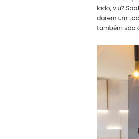
lado, viu? Spo
darem um toq
também são ót