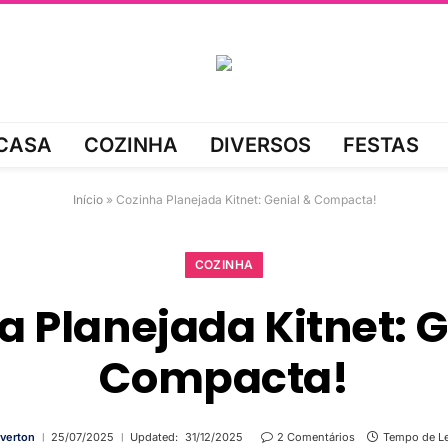
CASA
COZINHA
DIVERSOS
FESTAS
Início
»
Cozinha Planejada Kitnet: Genial & Compacta!
COZINHA
a Planejada Kitnet: G
Compacta!
verton
25/07/2025
Updated:
31/12/2025
2 Comentários
Tempo de Le