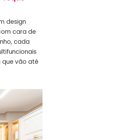
um design
 com cara de
inho, cada
ltifuncionais
s que vão até