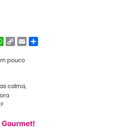
ebook
interest
WhatsApp
Copy
Email
Share
Link
com pouco
Mas calma,
Bora
e?
o Gourmet!