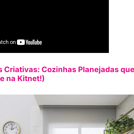
s Criativas: Cozinhas Planejadas q
e na Kitnet!)