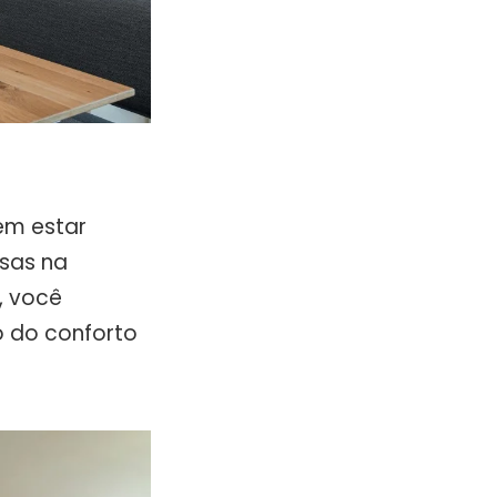
em estar
sas na
, você
o do conforto