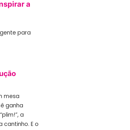
nspirar a
lução
om mesa
cê ganha
plim!”, a
cantinho. E o