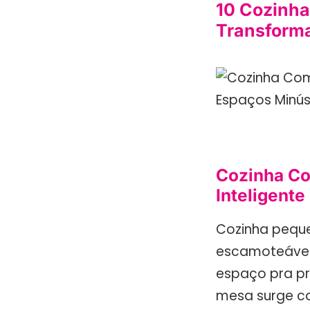
10 Cozinha
Transforma
Cozinha Co
Inteligent
Cozinha peque
escamoteável 
espaço pra pre
mesa surge co