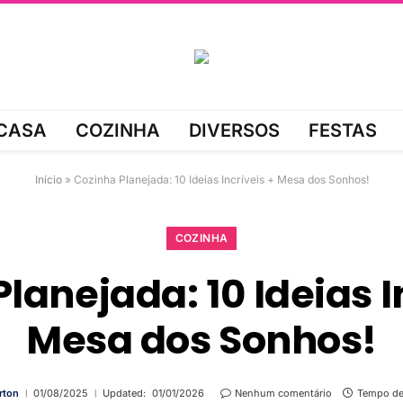
CASA
COZINHA
DIVERSOS
FESTAS
Início
»
Cozinha Planejada: 10 Ideias Incríveis + Mesa dos Sonhos!
COZINHA
lanejada: 10 Ideias I
Mesa dos Sonhos!
rton
01/08/2025
Updated:
01/01/2026
Nenhum comentário
Tempo de 