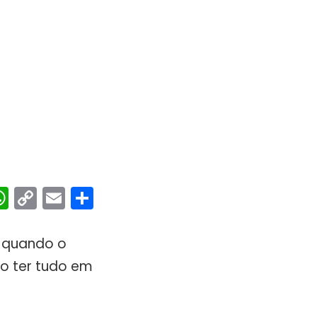
ebook
interest
WhatsApp
Copy
Email
Share
Link
e quando o
o ter tudo em