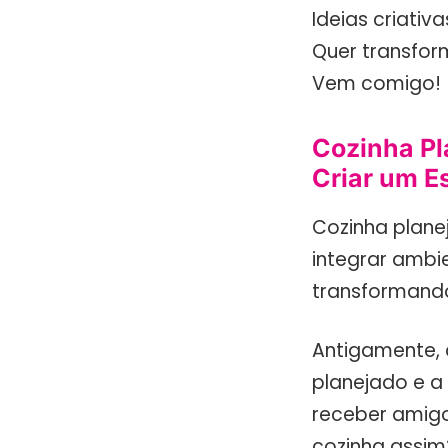
Ideias criativ
Quer transfor
Vem comigo!
Cozinha Pl
Criar um 
Cozinha plane
integrar ambie
transformando
Antigamente, 
planejado e a
receber amig
cozinha assim