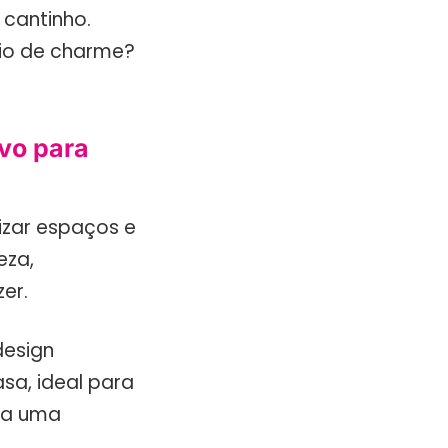
 cantinho.
eio de charme?
vo para
izar espaços e
eza,
er.
design
sa, ideal para
ma uma