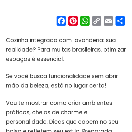
Facebook
Pinterest
WhatsA
Copy
Ema
S
Link
Cozinha integrada com lavanderia: sua
realidade? Para muitas brasileiras, otimizar
espaços é essencial.
Se você busca funcionalidade sem abrir
mão da beleza, está no lugar certo!
Vou te mostrar como criar ambientes
práticos, cheios de charme e
personalidade. Dicas que cabem no seu
bolso e refletem seu estilo. Preparada