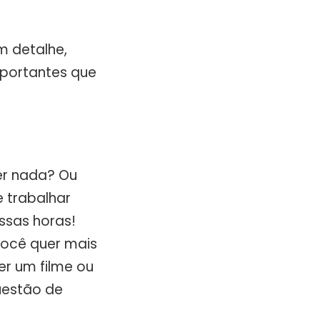
m detalhe,
mportantes que
er nada? Ou
 trabalhar
ssas horas!
você quer mais
er um filme ou
uestão de