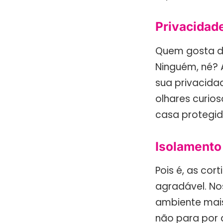
Privacidad
Quem gosta de
Ninguém, né?
sua privacida
olhares curio
casa protegi
Isolamento
Pois é, as co
agradável. No
ambiente mais 
não para por