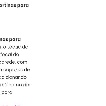
ortinas para
inas para
r o toque de
 focal do
 parede, com
ão capazes de
adicionando
rta é como dar
 cara!