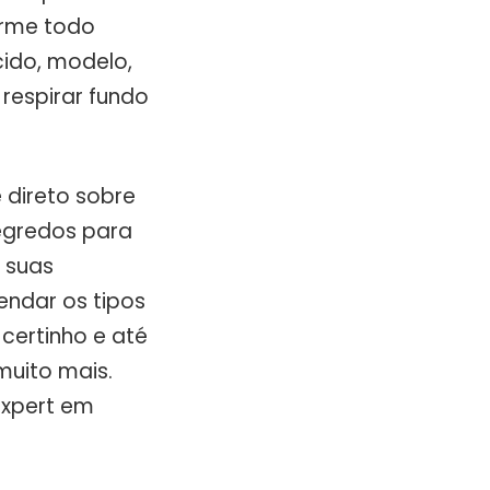
arme todo
cido, modelo,
respirar fundo
 direto sobre
segredos para
, suas
endar os tipos
certinho e até
muito mais.
expert em