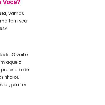
m Você?
ala
, vamos
uma tem seu
res?
ade. O voil é
sem aquela
e precisam de
ozinha ou
out, pra ter