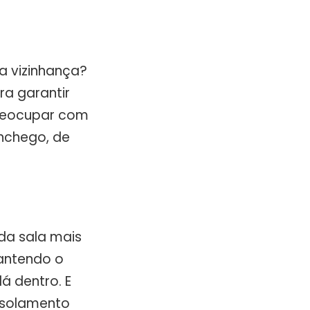
a vizinhança?
ra garantir
preocupar com
onchego, de
da sala mais
mantendo o
á dentro. E
isolamento