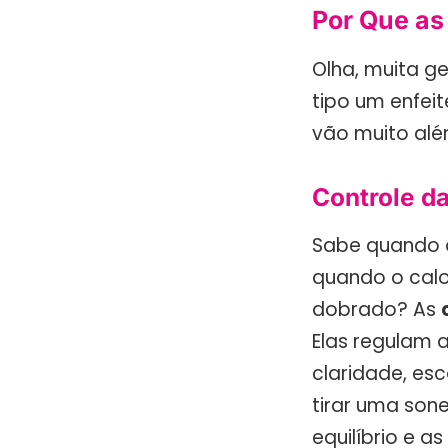
Por Que as
Olha, muita g
tipo um enfei
vão muito alé
Controle da
Sabe quando o
quando o calo
dobrado? As
Elas regulam 
claridade, esc
tirar uma son
equilíbrio e as