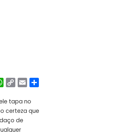
ebook
interest
WhatsApp
Copy
Email
Share
Link
ele tapa no
ho certeza que
edaço de
ualquer