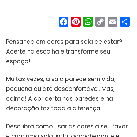
Facebook
Pinterest
WhatsA
Copy
Ema
S
Link
Pensando em cores para sala de estar?
Acerte na escolha e transforme seu
espaço!
Muitas vezes, a sala parece sem vida,
pequena ou até desconfortável. Mas,
calma! A cor certa nas paredes e na
decoração faz toda a diferença.
Descubra como usar as cores a seu favor
e criar uma sala linda, aconchegante e