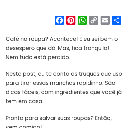
Facebook
Pinterest
WhatsA
Copy
Ema
S
Link
Café na roupa? Acontece! E eu sei bem o
desespero que dá. Mas, fica tranquila!
Nem tudo está perdido.
Neste post, eu te conto os truques que uso
para tirar essas manchas rapidinho. São
dicas fáceis, com ingredientes que você já
tem em casa.
Pronta para salvar suas roupas? Então,
vem comigo!