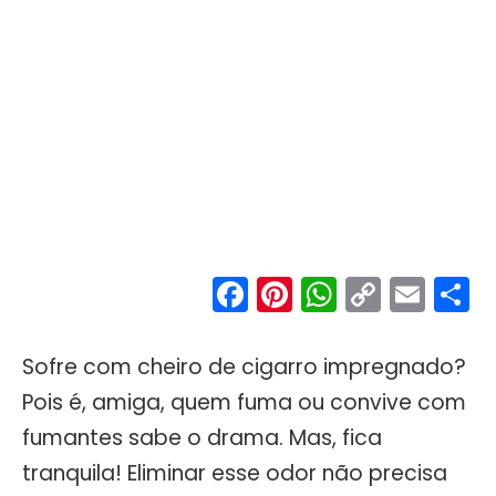
Facebook
Pinterest
WhatsA
Copy
Ema
S
Link
Sofre com cheiro de cigarro impregnado?
Pois é, amiga, quem fuma ou convive com
fumantes sabe o drama. Mas, fica
tranquila! Eliminar esse odor não precisa