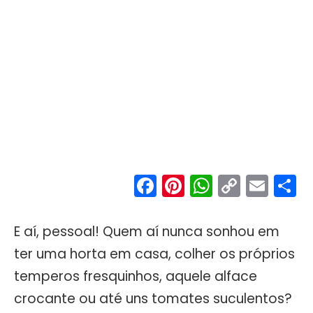
Facebook
Pinterest
WhatsA
Copy
Ema
S
Link
E aí, pessoal! Quem aí nunca sonhou em
ter uma horta em casa, colher os próprios
temperos fresquinhos, aquele alface
crocante ou até uns tomates suculentos?