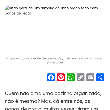
Organização eficiente de panos de prato em um armário bem
iluminado.
Facebook
Pinterest
WhatsA
Copy
Ema
S
Link
Quem não ama uma cozinha organizada,
não é mesmo? Mas, cá entre nós, os
panos de prato, muitas vezes, viram um