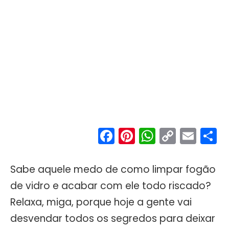
Facebook
Pinterest
WhatsA
Copy
Ema
S
Link
Sabe aquele medo de como limpar fogão
de vidro e acabar com ele todo riscado?
Relaxa, miga, porque hoje a gente vai
desvendar todos os segredos para deixar