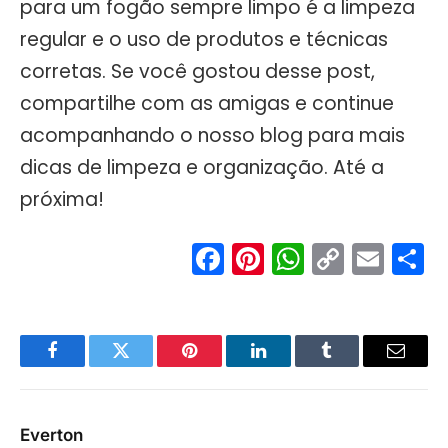
para um fogão sempre limpo é a limpeza
regular e o uso de produtos e técnicas
corretas. Se você gostou desse post,
compartilhe com as amigas e continue
acompanhando o nosso blog para mais
dicas de limpeza e organização. Até a
próxima!
Facebook
Pinterest
WhatsA
Copy
Ema
S
Link
Facebook
Twitter
Pinterest
LinkedIn
Tumblr
Email
Everton