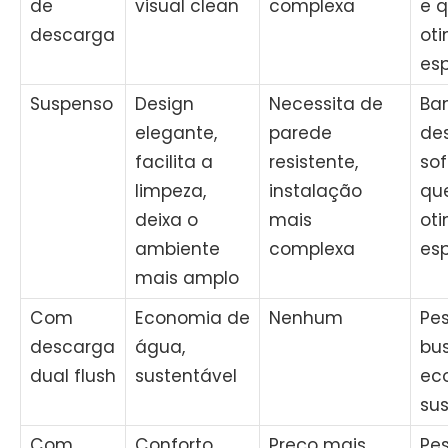
de
visual clean
complexa
e 
descarga
oti
es
Suspenso
Design
Necessita de
Ba
elegante,
parede
de
facilita a
resistente,
sof
limpeza,
instalação
qu
deixa o
mais
oti
ambiente
complexa
es
mais amplo
Com
Economia de
Nenhum
Pe
descarga
água,
bu
dual flush
sustentável
ec
sus
Com
Conforto,
Preço mais
Pe