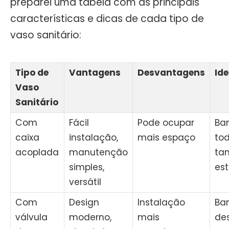
preparei uma tabela com as principais
características e dicas de cada tipo de
vaso sanitário:
Tipo de
Vantagens
Desvantagens
Id
Vaso
Sanitário
Com
Fácil
Pode ocupar
Ba
caixa
instalação,
mais espaço
to
acoplada
manutenção
ta
simples,
est
versátil
Com
Design
Instalação
Ba
válvula
moderno,
mais
de