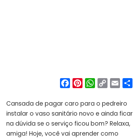
Facebook
Pinterest
WhatsA
Copy
Ema
S
Link
Cansada de pagar caro para o pedreiro
instalar o vaso sanitário novo e ainda ficar
na dúvida se o serviço ficou bom? Relaxa,
amiga! Hoje, você vai aprender como