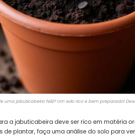
e uma jabuticabeira feliz? Um solo rico e bem preparado! De
para a jabuticabeira deve ser rico em matéria 
 de plantar, faça uma análise do solo para veri