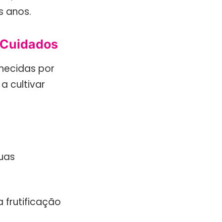
s anos.
e Cuidados
nhecidas por
a cultivar
uas
 frutificação