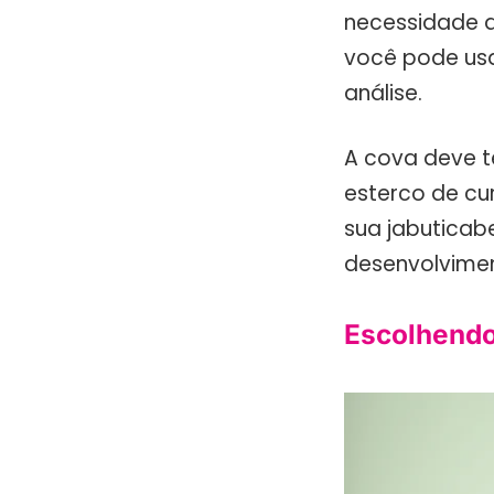
necessidade de
você pode usa
análise.
A cova deve t
esterco de cur
sua jabuticab
desenvolvime
Escolhendo