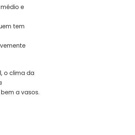
o médio e
 quem tem
levemente
, o clima da
a
a bem a vasos.