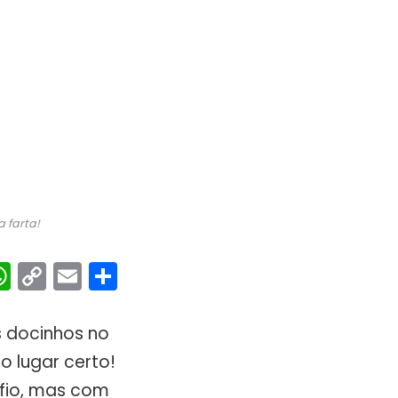
 farta!
ebook
interest
WhatsApp
Copy
Email
Share
Link
s docinhos no
 lugar certo!
afio, mas com