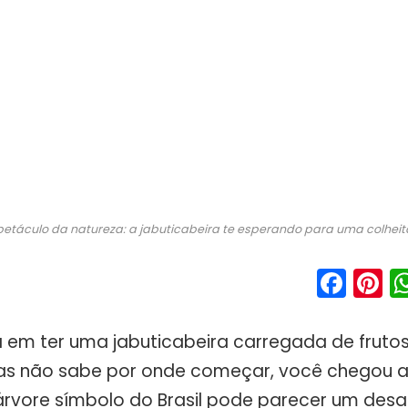
etáculo da natureza: a jabuticabeira te esperando para uma colheita
Fac
P
 em ter uma jabuticabeira carregada de fruto
mas não sabe por onde começar, você chegou ao
 árvore símbolo do Brasil pode parecer um des