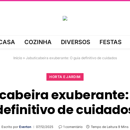
CASA
COZINHA
DIVERSOS
FESTAS
Início
»
Jabuticabeira exuberante: O guia definitivo de cuidados
HORTA E JARDIM
cabeira exuberante:
definitivo de cuidado
Escrito por
Everton
07/12/2025
1 comentário
Tempo de Leitura 9 Mins