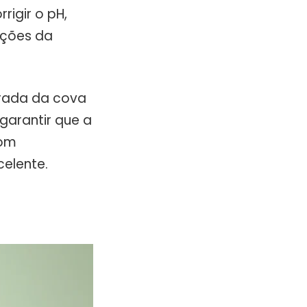
rigir o pH,
ações da
irada da cova
garantir que a
bom
celente.