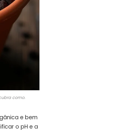
scubra como.
orgânica e bem
ficar o pH e a