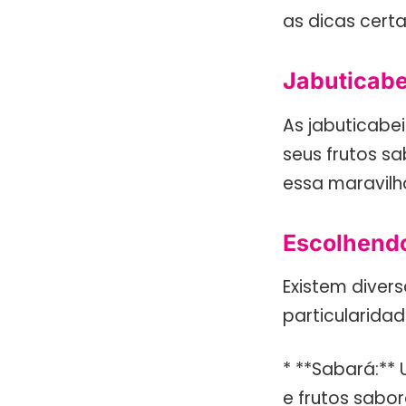
as dicas certa
Jabuticabe
As jabuticabei
seus frutos sa
essa maravil
Escolhendo
Existem diver
particularida
* **Sabará:**
e frutos sabor