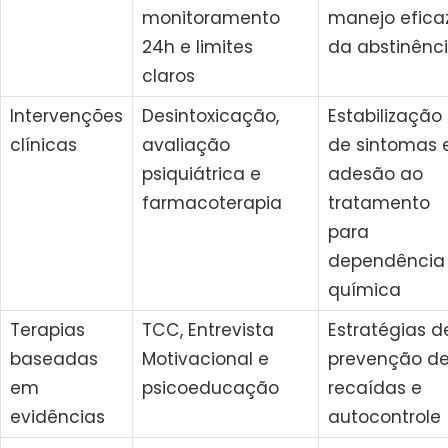
monitoramento
manejo efica
24h e limites
da abstinênc
claros
Intervenções
Desintoxicação,
Estabilização
clínicas
avaliação
de sintomas 
psiquiátrica e
adesão ao
farmacoterapia
tratamento
para
dependência
química
Terapias
TCC, Entrevista
Estratégias d
baseadas
Motivacional e
prevenção d
em
psicoeducação
recaídas e
evidências
autocontrole