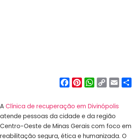
Facebook
Pinterest
WhatsA
Copy
Ema
S
Link
A
Clínica de recuperação em Divinópolis
atende pessoas da cidade e da região
Centro-Oeste de Minas Gerais com foco em
reabilitação segura, ética e humanizada. O