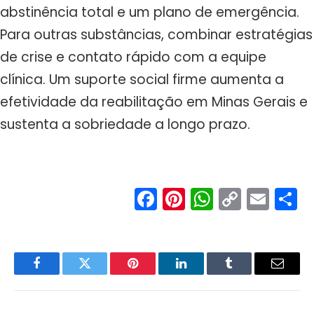
abstinência total e um plano de emergência.
Para outras substâncias, combinar estratégias
de crise e contato rápido com a equipe
clínica. Um suporte social firme aumenta a
efetividade da reabilitação em Minas Gerais e
sustenta a sobriedade a longo prazo.
Facebook
Pinterest
WhatsA
Copy
Ema
S
Link
Facebook
Twitter
Pinterest
LinkedIn
Tumblr
Email