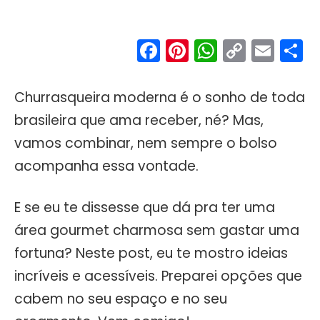
Facebook
Pinterest
WhatsA
Copy
Ema
S
Link
Churrasqueira moderna é o sonho de toda
brasileira que ama receber, né? Mas,
vamos combinar, nem sempre o bolso
acompanha essa vontade.
E se eu te dissesse que dá pra ter uma
área gourmet charmosa sem gastar uma
fortuna? Neste post, eu te mostro ideias
incríveis e acessíveis. Preparei opções que
cabem no seu espaço e no seu