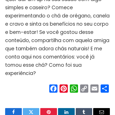
simples e caseiro? Comece
experimentando o chá de orégano, canela
e cravo e sinta os benefícios no seu corpo
e bem-estar! Se você gostou desse
conteúdo, compartilha com aquela amiga
que também adora chás naturais! E me
conta aqui nos comentários: você já
tomou esse chá? Como foi sua
experiência?
Facebook
Pinterest
WhatsA
Copy
Ema
S
Link