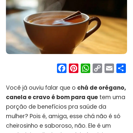
Facebook
Pinterest
WhatsA
Copy
Ema
S
Link
Você já ouviu falar que o
chá de orégano,
canela e cravo é bom para que
tem uma
porção de benefícios pra saúde da
mulher? Pois é, amiga, esse chá não é só
cheirosinho e saboroso, não. Ele é um