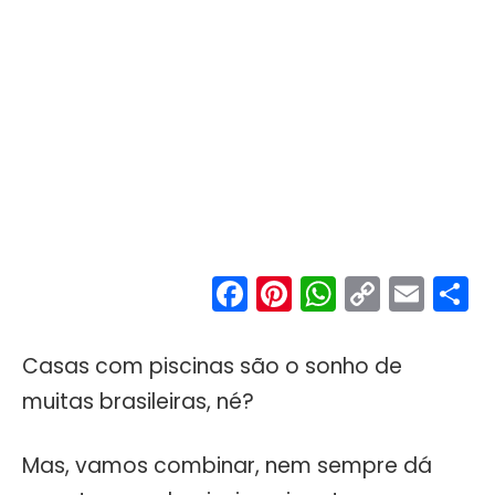
Facebook
Pinterest
WhatsA
Copy
Ema
S
Link
Casas com piscinas são o sonho de
muitas brasileiras, né?
Mas, vamos combinar, nem sempre dá