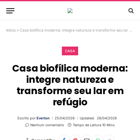
Início
»
Casa biofílica moderna: integre natureza e transforme seu lar em refúgio
CASA
Casa biofílica moderna:
integre natureza e
transforme seu lar em
refúgio
Escrito por
Everton
25/04/2026
Updated:
26/04/2026
Nenhum comentário
Tempo de Leitura 10 Mins