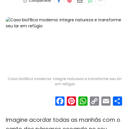
Compartilhe
Casa biofílica moderna: integre natureza e transforme seu lar
em refúgio
Facebook
Pinterest
WhatsA
Copy
Ema
S
Link
Imagine acordar todas as manhãs com o