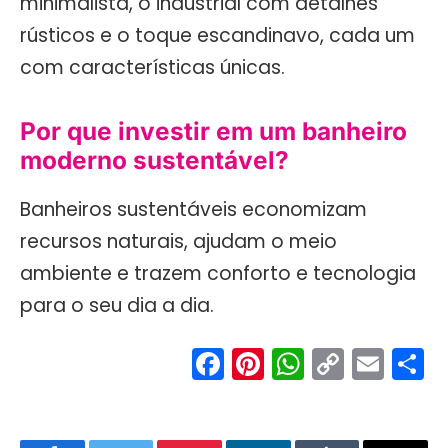
minimalista, o industrial com detalhes
rústicos e o toque escandinavo, cada um
com características únicas.
Por que investir em um banheiro
moderno sustentável?
Banheiros sustentáveis economizam
recursos naturais, ajudam o meio
ambiente e trazem conforto e tecnologia
para o seu dia a dia.
Facebook
Pinterest
WhatsA
Copy
Ema
S
Link