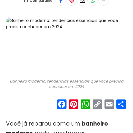
Compartilhe
Banheiro moderno: tendências essenciais que você precisa
conhecer em 2024
Facebook
Pinterest
WhatsA
Copy
Ema
S
Link
Você já reparou como um
banheiro