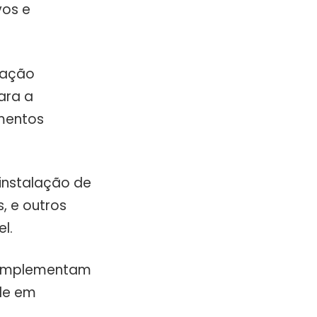
vos e
ciação
ara a
amentos
 instalação de
, e outros
l.
 complementam
de em