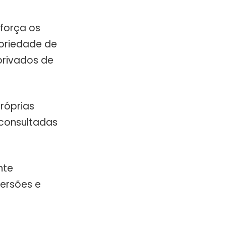
eforça os
toriedade de
privados de
róprias
 consultadas
nte
versões e