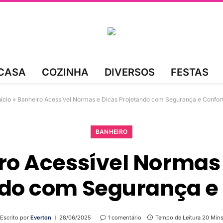
CASA
COZINHA
DIVERSOS
FESTAS
nício
»
Banheiro Acessível Normas e Dicas Projetando com Segurança e Confor
BANHEIRO
ro Acessível Normas 
do com Segurança e
Escrito por
Everton
28/06/2025
1 comentário
Tempo de Leitura 20 Min