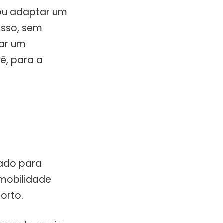
 ou adaptar um
asso, sem
iar um
ê, para a
tado para
 mobilidade
orto.