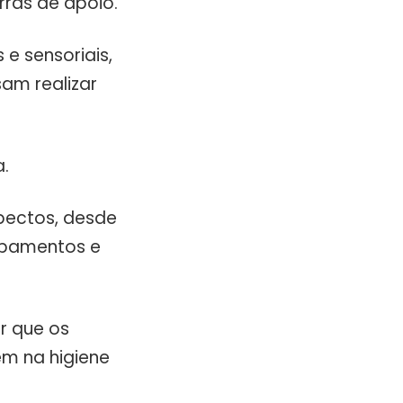
rras de apoio.
 e sensoriais,
am realizar
a.
pectos, desde
uipamentos e
r que os
em na higiene