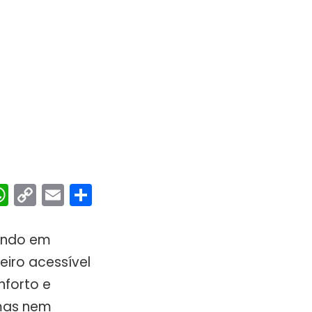
ebook
interest
WhatsApp
Copy
Email
Share
Link
sando em
iro acessível
nforto e
 mas nem