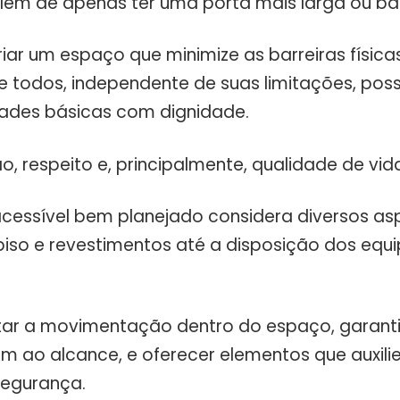
 além de apenas ter uma porta mais larga ou ba
riar um espaço que minimize as barreiras físicas
e todos, independente de suas limitações, poss
ades básicas com dignidade.
ão, respeito e, principalmente, qualidade de vid
cessível bem planejado considera diversos as
piso e revestimentos até a disposição dos eq
ilitar a movimentação dentro do espaço, garanti
am ao alcance, e oferecer elementos que auxili
segurança.