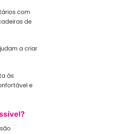
itários com
cadeiras de
judam a criar
ta às
onfortável e
ssível?
são