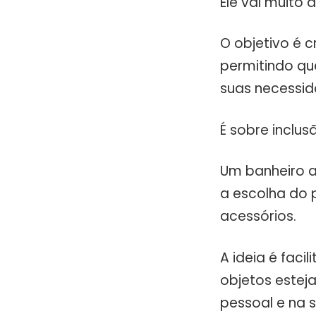
Ele vai muito
O objetivo é c
permitindo qu
suas necessid
É sobre inclus
Um banheiro a
a escolha do 
acessórios.
A ideia é fac
objetos estej
pessoal e na 