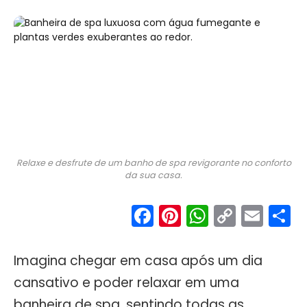
Relaxe e desfrute de um banho de spa revigorante no conforto
da sua casa.
Facebook
Pinterest
WhatsA
Copy
Ema
S
Link
Imagina chegar em casa após um dia
cansativo e poder relaxar em uma
banheira de spa, sentindo todas as