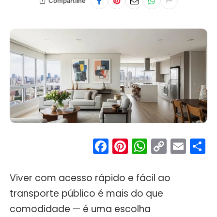
Compartilhe
Facebook
Pinterest
WhatsA
Copy
Ema
S
Link
Viver com acesso rápido e fácil ao
transporte público é mais do que
comodidade — é uma escolha