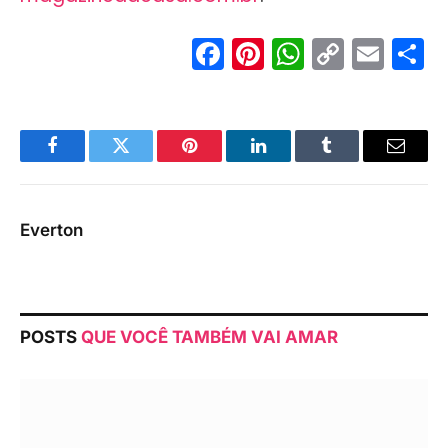
Facebook
Pinterest
WhatsA
Copy
Ema
S
Link
Facebook
Twitter
Pinterest
LinkedIn
Tumblr
Email
Everton
POSTS
QUE VOCÊ TAMBÉM VAI AMAR