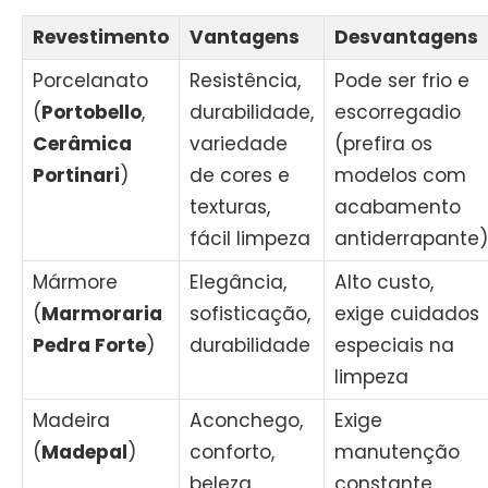
Revestimento
Vantagens
Desvantagens
Porcelanato
Resistência,
Pode ser frio e
(
Portobello
,
durabilidade,
escorregadio
Cerâmica
variedade
(prefira os
Portinari
)
de cores e
modelos com
texturas,
acabamento
fácil limpeza
antiderrapante)
Mármore
Elegância,
Alto custo,
(
Marmoraria
sofisticação,
exige cuidados
Pedra Forte
)
durabilidade
especiais na
limpeza
Madeira
Aconchego,
Exige
(
Madepal
)
conforto,
manutenção
beleza
constante,