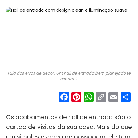
Fuja dos erros de décor! Um hall de entrada bem planejado te
espera ✨
Facebook
Pinterest
WhatsA
Copy
Ema
S
Link
Os acabamentos de hall de entrada são o
cartão de visitas da sua casa. Mais do que
um simples espaço de passagem, ele tem