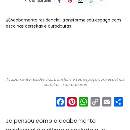
Compartilhe
Acabamento residencial: transforme seu espaço com escolhas
certeiras e duradouras
Facebook
Pinterest
WhatsA
Copy
Ema
S
Link
Já pensou como o acabamento