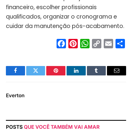
financeiro, escolher profissionais
qualificados, organizar o cronograma e
cuidar da manutenção pós-acabamento.
Facebook
Pinterest
WhatsA
Copy
Ema
S
Link
Facebook
Twitter
Pinterest
LinkedIn
Tumblr
Email
Everton
POSTS
QUE VOCÊ TAMBÉM VAI AMAR