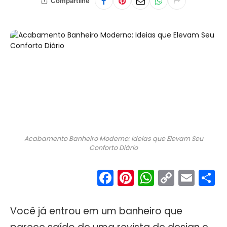
Compartilhe
Acabamento Banheiro Moderno: Ideias que Elevam Seu
Conforto Diário
Facebook
Pinterest
WhatsA
Copy
Ema
S
Link
Você já entrou em um banheiro que