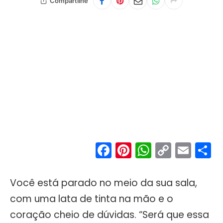
Compartilhe
Facebook
Pinterest
WhatsA
Copy
Ema
S
Link
Você está parado no meio da sua sala,
com uma lata de tinta na mão e o
coração cheio de dúvidas. “Será que essa