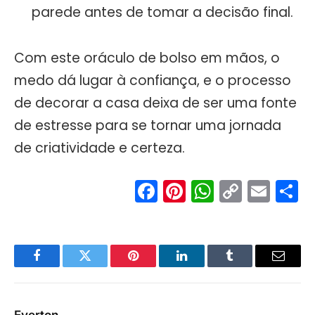
parede antes de tomar a decisão final.
Com este oráculo de bolso em mãos, o
medo dá lugar à confiança, e o processo
de decorar a casa deixa de ser uma fonte
de estresse para se tornar uma jornada
de criatividade e certeza.
Facebook
Pinterest
WhatsA
Copy
Ema
S
Link
Facebook
Twitter
Pinterest
LinkedIn
Tumblr
Email
Everton