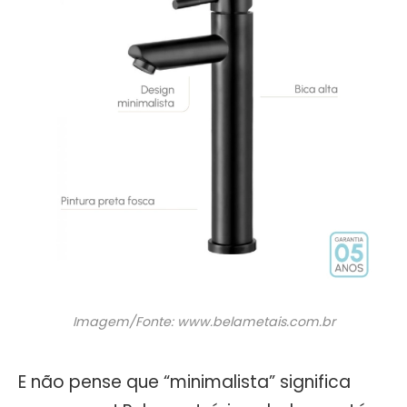
Imagem/Fonte: www.belametais.com.br
E não pense que “minimalista” significa