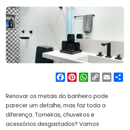
Facebook
Pinterest
WhatsA
Copy
Ema
S
Link
Renovar os metais do banheiro pode
parecer um detalhe, mas faz toda a
diferença. Torneiras, chuveiros e
acessórios desgastados? Vamos